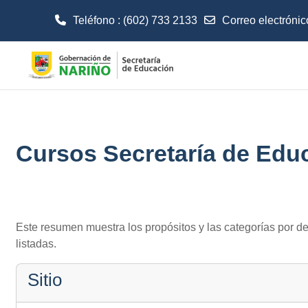
Teléfono : (602) 733 2133
Correo electrónic
Salta al contenido principal
Cursos Secretaría de Edu
Resumen de retención de d
Este resumen muestra los propósitos y las categorías por de
listadas.
Sitio