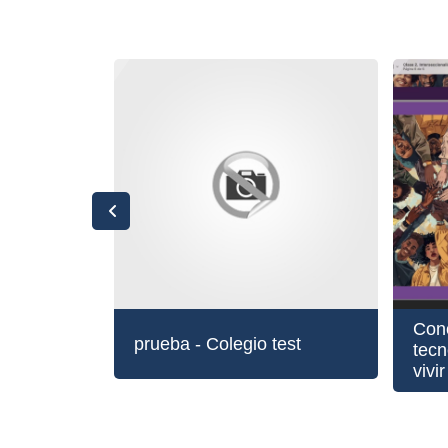
Cursos disponibles
Con
prueba - Colegio test
tecn
vivi