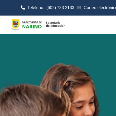
Teléfono : (602) 733 2133
Correo electrónic
Salta al contenido principal