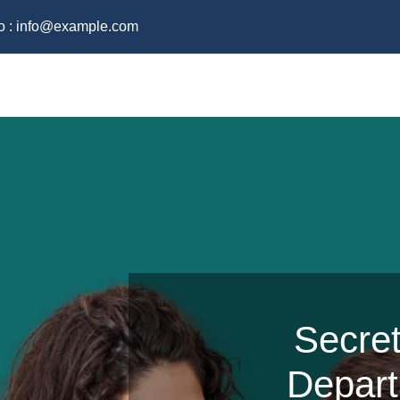
o :
info@example.com
Secre
Depart